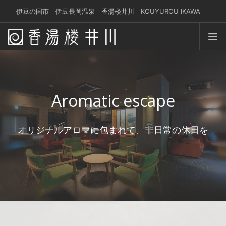
伊豆の国市 伊豆長岡温泉 香湯楼井川 KOUYUROU IKAWA
yoyaku@kouyurou-ikawa.jp
感じる休日
温 泉
Aromatic escape
お食事
Getaway from daily life
お部屋
オリジナルアロマに包まれて、非日常の休日を
サービス
忙しい日常から少し離れて……ゆらぎの世界へよう
交 通
こそ
ブログ
宿泊予約