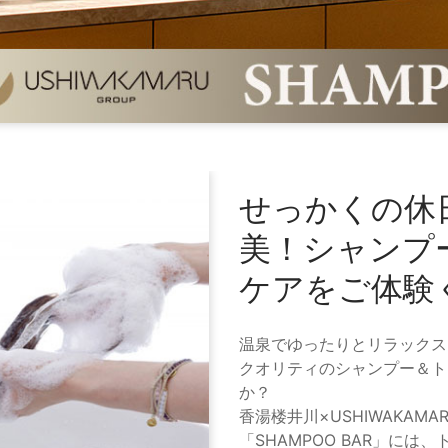
せっかくの休
美！シャンプ
ケアをご体験
温泉でゆったりとリラックス
クオリティのシャンプー＆ト
か？
香湯楼井川×USHIWAKA
「SHAMPOO BAR」に