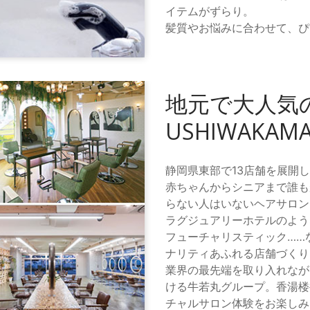
イテムがずらり。
髪質やお悩みに合わせて、ぴ
地元で大人気
USHIWAKA
静岡県東部で13店舗を展開し
赤ちゃんからシニアまで誰も
らない人はいないヘアサロン
ラグジュアリーホテルのよう
フューチャリスティック……
ナリティあふれる店舗づくり
業界の最先端を取り入れなが
ける牛若丸グループ。香湯楼井
チャルサロン体験をお楽しみ