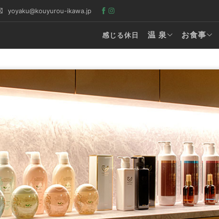
yoyaku@kouyurou-ikawa.jp
温 泉
お食事
感じる休日