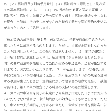
名 （２）宿泊日及び到着予定時刻 （３）宿泊料金（原則として別表第
１の基本宿泊料による。） （４）その他当館が必要と認める事項 ２
宿泊客が、宿泊中に前項第２号の宿泊日を超えて宿泊の継続を申し入れ
た場合、当館は、その申し出がなされた時点で新たな宿泊契約の申込み
があったものとして処理します。
（宿泊契約の成立等）
第３条 宿泊契約は、当館が前条の申込みを承
諾したときに成立するものとします。ただし、当館が承諾をしなかった
ことを証明したときは、この限りではありません。 ２ 前項の規定に
より宿泊契約が成立したときは、宿泊期間（３日を超えるときは３日
間）の基本宿泊料を限度として当館が定める申込金を、当館が指定する
日までに、お支払いいただきます。 ３ 申込金は、まず、宿泊客が最
終的に支払うべき宿泊料金に充当し、第６条及び第１８条の規定を適用
する事態が生じたときは、違約金に次いで賠償金の順序で充当し、残額
があれば、第１２条の規定による料金の支払いの際に返還します。
４ 第２項の申込金を同項の規定により当館が指定した日までにお支払
いいただけない場合は、宿泊契約はその効力を失うものとします。ただ
し、申込金の支払期日を指定するに当たり、当館がその旨を宿泊客に告
知した場合に限ります。
（申込金の支払いを要しないこととする特