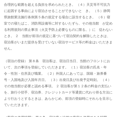
合理的な範囲を超える負担を求められたとき。 （４）天災等不可抗力
に起因する事由により宿泊させることができないと き。 （５）静岡
県旅館業法施行条例第５条の規定する場合に該当するとき。 （６）寝
室での寝たばこ、消防用設備等に対するいたずら、その他当館 が定め
る利用規則の禁止事項（火災予防上必要なものに限る。）に 従わない
とき。 ２ 当館が前項の規定に基づいて宿泊契約を解除したときは、
宿泊客がいまだ提供を受けていない宿泊サービス等の料金はいただきま
せん。
（宿泊の登録）
第８条 宿泊客は、宿泊日当日、当館のフロントにお
いて、次の事項を登録していただきます。 （１）宿泊客の氏名・年
令・性別・住所及び職業。 （２）外国人にあっては、国籍・旅券番
号・入国地及び入国年月日。 （３）出発日及び出発予定時刻。 （４）
その他当館が必要と認める事項。 ２ 宿泊客が第１２条の料金の支払い
を、旅行小切手、宿泊券、クレジットカード等通貨に代わり得る方法に
より行おうとするときは、あらかじめ、前項の登録時にそれらを呈示し
ていただきます。