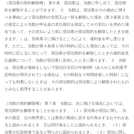
（宿泊客の契約解除権）
第６条 宿泊客は、当館に申し出て、宿泊契
約を解除することができます。 ２ 当館は、宿泊客がその責めに帰す
べき事由により宿泊契約の全部又は一部を解除した場合（第３条第２項
の規定により当館が申込金の支払期日を指定してその支払いを求めた場
合であって、その支払いより前に宿泊客が宿泊契約を解除したときを除
きます。）は、別表第２に掲げるところにより、違約金を申し受けま
す。ただし、当館が第４条第１項の特約に応じた場合にあっては、その
特約に応じるに当たって、宿泊客が宿泊契約を解除したときの違約金支
払義務について、当館が宿泊客に告知したときに限ります。 ３ 当館
は、宿泊客が連絡をしないで宿泊日当日の午後6時（あらかじめ到着予
定時刻が明示されている場合は、その時刻を２時間経過した時刻）にな
っても到着しないときは、その宿泊契約は宿泊客により解除されたもの
とみなし処理することがあります。
（当館の契約解除権）
第７条 当館は、次に掲げる場合においては、
宿泊契約を解除することがあります。 （１）宿泊客が宿泊に関し、法
令の規定、公の秩序若しくは善良の風俗に反する行為をするおそれがあ
ると認められるとき、又は同行為をしたと認められるとき。 （２）宿
泊客が伝染病者であると明らかに認められるとき。 （３）宿泊に関し