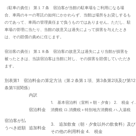
（駐車の責任）
第１７条 宿泊客が当館の駐車場をご利用になる場
合、車両のキーの寄託の如何にかかわらず、当館は場所をお貸しするも
のであって、車両の管理責任まで負うものではありません。ただし、駐
車場の管理に当たり、当館の故意又は過失によって損害を与えたとき
は、その賠償の責めに任じます。
宿泊客の責任）
第１８条 宿泊客の故意又は過失により当館が損害を
被ったときは、当該宿泊客は当館に対し、その損害を賠償していただき
ます。
別表第1 宿泊料金の算定方法（第２条第１項、第3条第2項及び第12
条第1項関係）
内訳
1. 基本宿泊料（室料＋朝・夕食）
2. 税金
イ.
宿泊料金
消費税
ロ.消費税＋特別地方消費税
ハ.入湯税
宿泊客が払
3. 追加飲食（朝・夕食以外の飲食料）及び
うべき総額
追加料金
その他の利用料金
4. 税金