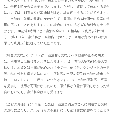
（客室の使用時間）
第９条 宿泊客が当館の客室を使用できる時間
は、午後３時から翌正午までとします。ただし、連続して宿泊する場合
においては、到着日及び出発日を除き、終日使用することができます。
２ 当館は、前項の規定にかかわらず、同項に定める時間外の客室の使
用に応じることがあります。この場合には次に掲げる追加料金を申し受
けます。 ●超過1時間ごとに宿泊料金の1０％相当額
（利用規則の遵
守）
第１０条 宿泊客は、当館内においては、当館が定めて館内に掲
示した利用規則に従っていただきます。
（料金の支払い）
第１２条 宿泊客が支払うべき宿泊料金等の内訳
は、別表第１に掲げるところによります。 ２ 前項の宿泊料金等の支
払いは、通貨又は当館が認めた旅行小切手、宿泊券、クレジットカード
等これに代わり得る方法により、宿泊客の出発の際又は当館が請求した
時、フロントにおいて行っていただきます。 ３ 当館が宿泊客に客室
を提供し、使用が可能になったのち、宿泊客が任意に宿泊しなかった場
合においても、宿泊料金は申し受けます。
（当館の責任）
第１３条 当館は、宿泊契約及びこれに関連する契約
の履行に当たり、又はそれらの不履行により宿泊客に損害を与えたとき