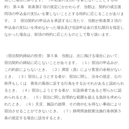
約） 第４条 前条第2 項の規定にかかわらず、当館は、契約の成立後
同項の申込金の支払いを要しないこととする特約に応じることがありま
す。 ２ 宿泊契約の申込みを承諾するに当たり、当館が前条第２項の
申込金の支払いを求めなかった場合及び当該申込金の支払期日を指定し
なかった場合は、前項の特約に応じたものとして取り扱います。
（宿泊契約締結の拒否）
第５条 当館は、次に掲げる場合において、
宿泊契約の締結に応じないことがあります。 （１）宿泊の申込みが、
この約款によらないとき。 （２）満室（員）により客室の余裕がない
とき。 （３）宿泊しようとする者が、宿泊に関し、法令の規定、公の
秩序もしくは 善良の風俗に反する行為をするおそれがあると認められ
るとき。 （４）宿泊しようとする者が、伝染病者であると明らかに認
められるとき。 （５）宿泊に関し合理的な範囲を超える負担を求めら
れたとき。 （６）天災、施設の故障、その他やむを得ない事由により
宿泊させることができないとき。 （７）静岡県旅館業法施行条例第５
条の規定する場合に該当するとき。