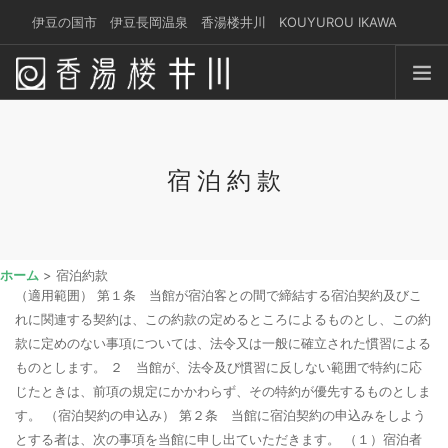
伊豆の国市 伊豆長岡温泉 香湯楼井川 KOUYUROU IKAWA
yoyaku@kouyurou-ikawa.jp
感じる休日
温 泉
宿泊約款
お食事
お部屋
サービス
ホーム
> 宿泊約款
交 通
（適用範囲）
第１条 当館が宿泊客との間で締結する宿泊契約及びこ
れに関連する契約は、この約款の定めるところによるものとし、この約
ブログ
款に定めのない事項については、法令又は一般に確立された慣習による
ものとします。 ２ 当館が、法令及び慣習に反しない範囲で特約に応
宿泊予約
じたときは、前項の規定にかかわらず、その特約が優先するものとしま
す。
（宿泊契約の申込み） 第２条 当館に宿泊契約の申込みをしよう
とする者は、次の事項を当館に申し出ていただきます。 （１）宿泊者