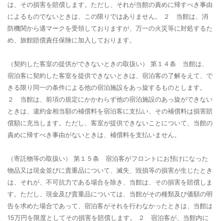
は、その損害を賠償します。ただし、それが当館の責めに帰すべき事由
によるものでないときは、この限りではありません。 ２ 当館は、消
防機関から適マークを受領しておりますが、万一の火災等に対処するた
め、旅館賠償責任保険に加入しております。
（契約した客室の提供ができないときの取扱い）
第１４条 当館は、
宿泊客に契約した客室を提供できないときは、宿泊客の了解をえて、で
きる限り同一の条件による他の宿泊施設をあっ旋するものとします。
２ 当館は、前項の規定にかかわらず他の宿泊施設のあっ旋ができない
ときは、違約金相当額の補償料を宿泊客に支払い、その補償料は損害賠
償額に充当します。ただし、客室が提供できないことについて、当館の
責めに帰すべき事由がないときは、補償料を支払いません。
（寄託物等の取扱い）
第１５条 宿泊客がフロントにお預けになった
物品又は現金並びに貴重品について、滅失、毀損等の損害が生じたとき
は、それが、不可抗力である場合を除き、当館は、その損害を賠償しま
す。ただし、現金及び貴重品については、当館がその種類及び価額の明
告を求めた場合であって、宿泊客がそれを行わなかったときは、当館は
15万円を限度としてその損害を賠償します。 ２ 宿泊客が、当館内に