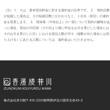
（注）
1. ％は、基本宿泊料金に対する違約金の比率です。
2. 契約日数
が短縮した場合は、その短縮日数にかかわりなく、１日分（初日）の違約
金を収受します。
3. 団体客（15名以上）の一部について契約の解除があ
った場合、宿泊の10日前（その日より後に申込をお引き受けした場合には
そのお引き受けした日）における宿泊人数の10％（端数が出た場合には切
り上げる）にあたる人数については、違約金はいただきません。
IZUNOKUNI KOUYUROU IKAWA
株式会社井川館
〒410-2201
静岡県伊豆の国市古奈43-2