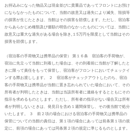
お持込みになった物品又は現金並びに貴重品であってフロントにお預け
にならなかったものについて、当館の故意又は過失により滅失、毀損等
の損害が生じたときは、当館はその損害を賠償します。ただし、宿泊客
からあらかじめ種類及び価額の明告のなかったものについては、当館に
故意又は重大な過失がある場合を除き,１5万円を限度として当館はその
損害を賠償します。
（宿泊客の手荷物又は携帯品の保管）
第１６条 宿泊客の手荷物が、
宿泊に先立って当館に到着した場合は、その到着前に当館が了解したと
きに限って責任をもって保管し、宿泊客がフロントにおいてチェックイ
ンする際お渡しします。 ２ 宿泊客がチェックアウトしたのち、宿泊
客の手荷物又は携帯品が当館に置き忘れられていた場合において、その
所有者が判明したときは、当館は当該所有者に連絡をするとともにその
指示を求めるものとします。ただし、所有者の指示がない場合又は所有
者が判明しないときは、発見日を含め１週間保管し、その後当館で処分
いたします。 ３ 前２項の場合における宿泊客の手荷物又は携帯品の
保管についての当館の責任は、第１項の場合にあっては前条第１項の規
定に、前項の場合にあっては同条第２項の規定に準じるものとします。