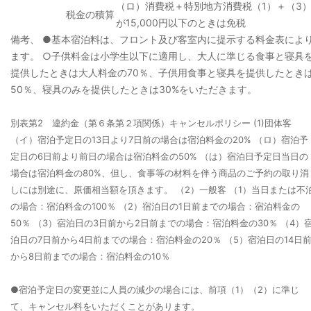
（ロ）消費税＋特別地方消費税（1）＋（3
税金の積算
が15,000円以下のときは免税
備考、
●基本宿泊料は、フロント及び客室内に提示する料金表によ
ます。
○子供料金は小学生以下に適用し、大人に準じる食事と寝具
提供したときは大人料金の70％、子供用食事と寝具を提供したとき
50％、寝具のみを提供したときは30%をいただきます。
別表第2 違約金（第６条第２項関係）キャンセルポリシー
(1)団体客
（イ）宿泊予定日の13日より7日前の場合は宿泊料金の20%
（ロ）宿泊予
定日の6日前より前日の場合は宿泊料金の50%
（は）宿泊日予定日当日の
場合は宿泊料金の80%、但し、食事等の材料を伴う商品のご予約の取り消
しには別途に、原価相当額を頂きます。
（2）一般客
（1）当日または不
の場合：宿泊料金の100％
（2）宿泊日の1日前までの場合：宿泊料金の
50％
（3）宿泊日の3日前から2日前までの場合：宿泊料金の30％
（4）
泊日の7日前から4日前までの場合：宿泊料金の20％
（5）宿泊日の14日
から8日前までの場合：宿泊料金の10％
●宿泊予定日の変更並に人員の減少の場合には、前項（1）（2）に準じ
て、キャンセル料をいただくことがあります。