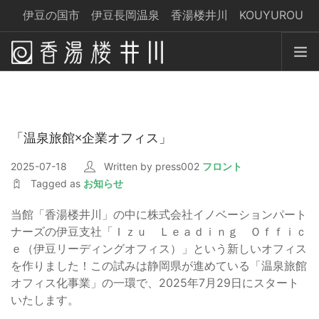
伊豆の国市 伊豆長岡温泉 香湯楼井川 KOUYUROU
IKAWA
yoyaku@kouyurou-ikawa.jp
コンセプト
温 泉
「温泉旅館×企業オフィス」
お食事
お部屋
2025-07-18
Written by press002
フロント
Tagged as
お知らせ
サービス
交 通
当館「香湯楼井川」の中に株式会社イノベーションパート
ブログ
ナーズの伊豆支社「Ｉｚｕ Ｌｅａｄｉｎｇ Ｏｆｆｉｃ
ｅ（伊豆リーディングオフィス）」という新しいオフィス
を作りました！この試みは静岡県が進めている「温泉旅館
宿泊予約
オフィス化事業」の一環で、2025年7月29日にスタート
いたします。