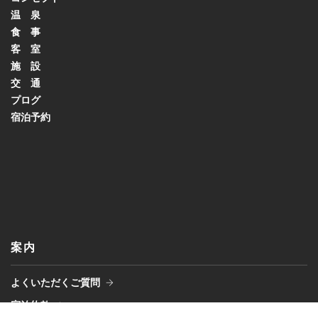
温 泉
食 事
客 室
施 設
交 通
プログ
宿泊予約
案内
よくいただくご質問
宿泊約款