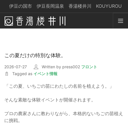
伊豆の国市 伊豆長岡温泉 香湯楼井川 KOUYUROU
IKAWA
yoyaku@kouyurou-ikawa.jp
コンセプト
温 泉
この夏だけの特別な体験。
お食事
お部屋
2026-07-27
Written by press002
フロント
Tagged as
イベント情報
サービス
交 通
「この夏、いちごの苗にわたしの名前を植えよう。」
ブログ
そんな素敵な体験イベントが開催されます。
宿泊予約
プロの農家さんに教わりながら、本格的ないちごの苗植え
に挑戦。